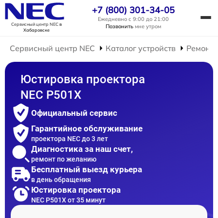
+7 (800) 301-34-05
Ежедневно с 9:00 до 21:00
Сервисный центр NEC
в
Позвонить
мне утром
Хабаровске
Сервисный центр NEC
Каталог устройств
Ремонт 
Юстировка проектора
NEC P501X
Официальный сервис
Гарантийное обслуживание
проектора NEC до 3 лет
Диагностика за наш счет,
ремонт по желанию
Бесплатный выезд курьера
в день обращения
Юстировка проектора
NEC P501X от 35 минут