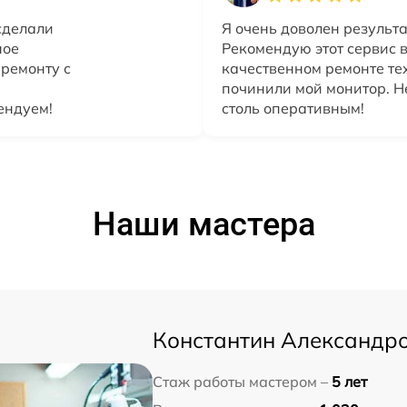
сделали
Я очень доволен результ
ное
Рекомендую этот сервис в
 ремонту с
качественном ремонте те
починили мой монитор. Не
ендуем!
столь оперативным!
Наши мастера
Константин Александр
Стаж работы мастером –
5 лет