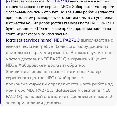
[dataset:services:name] NEC PA271Q
выполняется в нашем
специализированном сервисе NEC в Хабаровске мастерами
с огромным опытом - от 5 лет. На все виды работ и запчасти
предоставляем расширенную гарантию - мы в сц уверены
в качестве наших работ. [dataset:services:name] NEC PA271Q
будет стоить на -15% дешевле при оформлении заказа на
сайте через форму заказа звонка.
[dataset:services:name] NEC PA271Q
выполняется на
выезде, если не требует большого оборудования и
длительного времени ремонта. В таких случаях наш
мастер доставит NEC PA271Q в сервисный центр
NEC в Хабаровске и доставит обратно.
Закажите звонок или позвоните и наш мастер
сервисного центра NEC в Хабаровске
проконсультирует и определит стоимость работ над
монитора NEC PA271Q. [dataset:services:name] NEC
PA271Q по нашей статистике в среднем занимает 2
часа при наличии деталей.