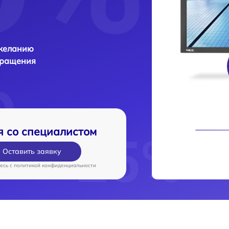
 желанию
бращения
я со специалистом
Оставить заявку
есь c
политикой конфиденциальности