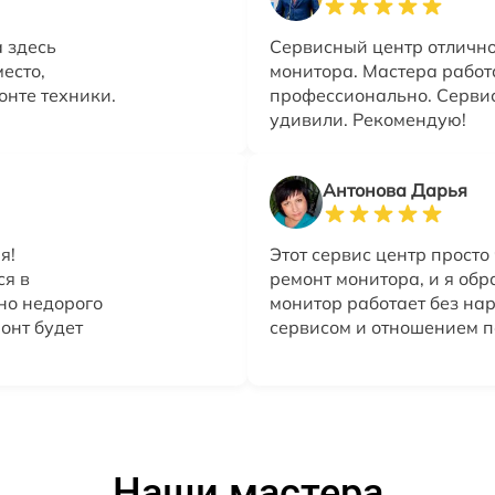
 здесь
Сервисный центр отлично
есто,
монитора. Мастера работ
онте техники.
профессионально. Сервис
удивили. Рекомендую!
Антонова Дарья
я!
Этот сервис центр просто
ся в
ремонт монитора, и я обр
но недорого
монитор работает без на
онт будет
сервисом и отношением п
Наши мастера