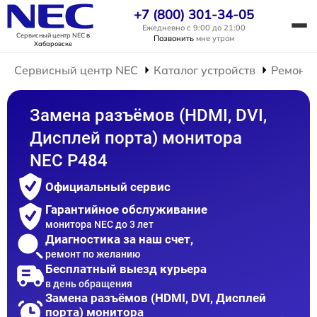
+7 (800) 301-34-05
Ежедневно с 9:00 до 21:00
Сервисный центр NEC
в
Позвонить
мне утром
Хабаровске
Сервисный центр NEC
Каталог устройств
Ремонт 
Замена разъёмов (HDMI, DVI,
Дисплей порта) монитора
NEC P484
Официальный сервис
Гарантийное обслуживание
монитора NEC до 3 лет
Диагностика за наш счет,
ремонт по желанию
Бесплатный выезд курьера
в день обращения
Замена разъёмов (HDMI, DVI, Дисплей
порта) монитора