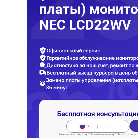
платы) монито
NEC LCD22WV
Официальный сервис
Гарантийное обслуживание
монитора
Диагностика за наш счет,
ремонт по
Бесплатный выезд курьера
в день о
Замена платы управления (мат.платы
35 минут
Бесплатная консультаци
Нажимая на кнопку "Оставить заявку" Вы соглашает