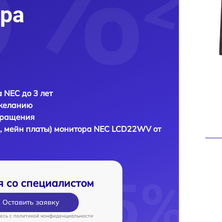
ра
 NEC до 3 лет
 желанию
бращения
, мейн платы) монитора
NEC LCD22WV от
я со специалистом
Оставить заявку
есь c
политикой конфиденциальности