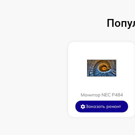
Попу
Монитор NEC P484
Заказать ремонт