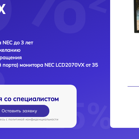
X
 NEC до 3 лет
 желанию
бращения
й порта) монитора
NEC LCD2070VX от 35
я со специалистом
Оставить заявку
есь c
политикой конфиденциальности