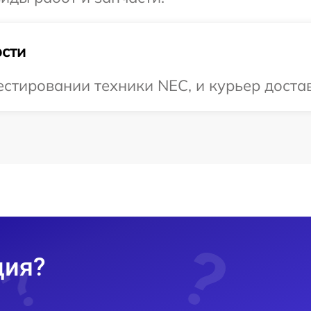
сти
тировании техники NEC, и курьер достави
ция?