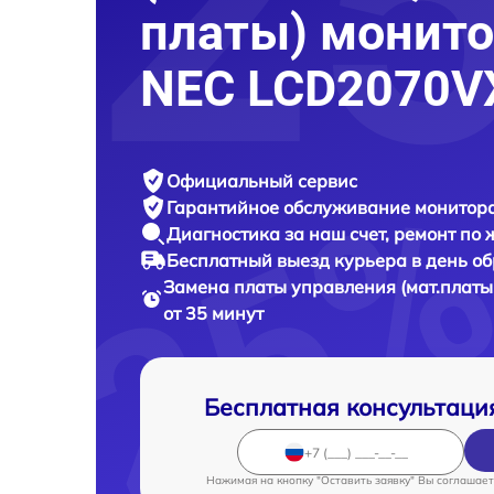
платы) монито
NEC LCD2070V
Официальный сервис
Гарантийное обслуживание
монитора
Диагностика за наш счет,
ремонт по
Бесплатный выезд курьера
в день о
Замена платы управления (мат.платы
от 35 минут
Бесплатная консультаци
Нажимая на кнопку "Оставить заявку" Вы соглашает