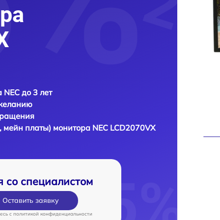
ра
X
 NEC до 3 лет
 желанию
бращения
, мейн платы) монитора
NEC LCD2070VX
я со специалистом
Оставить заявку
есь c
политикой конфиденциальности