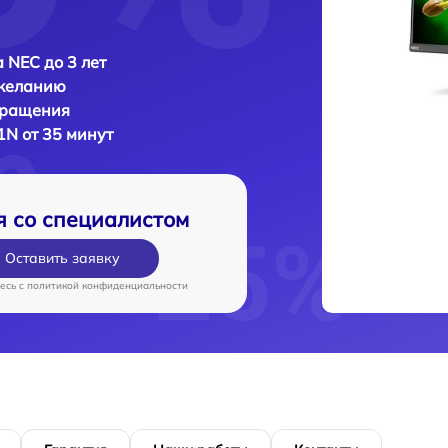
 NEC до 3 лет
 желанию
бращения
1N от 35 минут
я со специалистом
Оставить заявку
есь c
политикой конфиденциальности