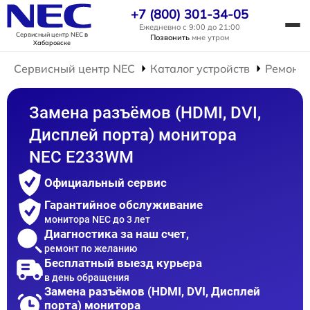
+7 (800) 301-34-05
Ежедневно с 9:00 до 21:00
Сервисный центр NEC
в
Позвонить
мне утром
Хабаровске
Сервисный центр NEC
Каталог устройств
Ремонт 
Замена разъёмов (HDMI, DVI,
Дисплей порта) монитора
NEC E233WM
Официальный сервис
Гарантийное обслуживание
монитора NEC до 3 лет
Диагностика за наш счет,
ремонт по желанию
Бесплатный выезд курьера
в день обращения
Замена разъёмов (HDMI, DVI, Дисплей
порта) монитора