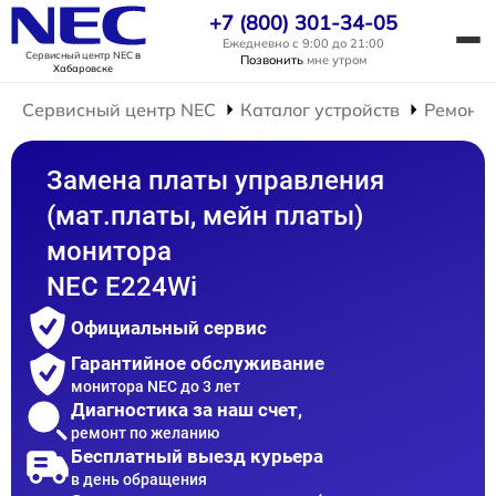
+7 (800) 301-34-05
Ежедневно с 9:00 до 21:00
Сервисный центр NEC
в
Позвонить
мне утром
Хабаровске
Сервисный центр NEC
Каталог устройств
Ремонт 
Замена платы управления
(мат.платы, мейн платы)
монитора
NEC E224Wi
Официальный сервис
Гарантийное обслуживание
монитора NEC до 3 лет
Диагностика за наш счет,
ремонт по желанию
Бесплатный выезд курьера
в день обращения