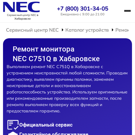
+7 (800) 301-34-05
Ежедневно с 9:00 до 21:00
Сервисный центр NEC
в
Хабаровске
Сервисный центр NEC
Каталог устройств
Ремонт 
Ремонт монитора
NEC C751Q в Хабаровске
Выполняем ремонт NEC C751Q в Хабаровске с
устранением неисправностей любой сложности. Проводим
диагностику, выявляем причины поломки, заменяем
неисправные детали и восстанавливаем
работоспособность устройства. Используем оригинальные
или рекомендованные производителем запчасти, после
ремонта выполняем проверку всех функций и
предоставляем гарантию.
Официальный сервис
Гарантийное обслуживание