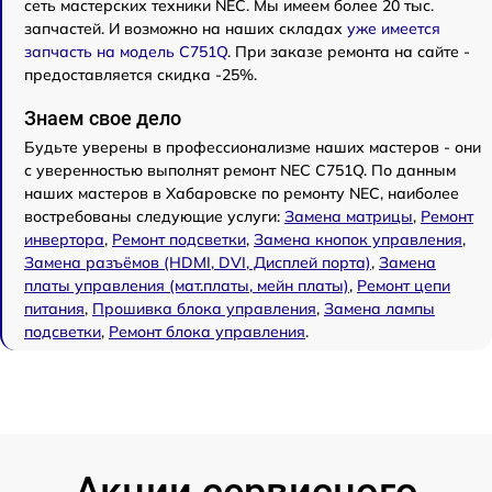
сеть мастерских техники NEC. Мы имеем более 20 тыс.
запчастей. И возможно на наших складах
уже имеется
запчасть на модель C751Q
. При заказе ремонта на сайте -
предоставляется скидка -25%.
Знаем свое дело
Будьте уверены в профессионализме наших мастеров - они
с уверенностью выполнят ремонт NEC C751Q. По данным
наших мастеров в Хабаровске по ремонту NEC, наиболее
востребованы следующие услуги:
Замена матрицы
,
Ремонт
инвертора
,
Ремонт подсветки
,
Замена кнопок управления
,
Замена разъёмов (HDMI, DVI, Дисплей порта)
,
Замена
платы управления (мат.платы, мейн платы)
,
Ремонт цепи
питания
,
Прошивка блока управления
,
Замена лампы
подсветки
,
Ремонт блока управления
.
Акции сервисного