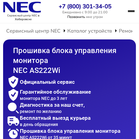
+7 (800) 301-34-05
Ежедневно с 9:00 до 21:00
Сервисный центр NEC
в
Позвонить
мне утром
Хабаровске
Сервисный центр NEC
Каталог устройств
Ремонт 
Прошивка блока управления
монитора
NEC AS222Wi
Официальный сервис
Гарантийное обслуживание
монитора NEC до 3 лет
Диагностика за наш счет,
ремонт по желанию
Бесплатный выезд курьера
в день обращения
Прошивка блока управления монитора
NEC AS222Wi от 35 минут