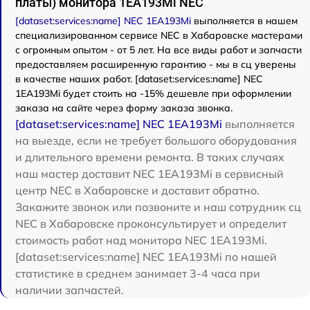
платы) монитора 1EA193Mi NEC
[dataset:services:name] NEC 1EA193Mi
выполняется в нашем
специализированном сервисе NEC в Хабаровске мастерами
с огромным опытом - от 5 лет. На все виды работ и запчасти
предоставляем расширенную гарантию - мы в сц уверены
в качестве наших работ. [dataset:services:name] NEC
1EA193Mi будет стоить на -15% дешевле при оформлении
заказа на сайте через форму заказа звонка.
[dataset:services:name] NEC 1EA193Mi
выполняется
на выезде, если не требует большого оборудования
и длительного времени ремонта. В таких случаях
наш мастер доставит NEC 1EA193Mi в сервисный
центр NEC в Хабаровске и доставит обратно.
Закажите звонок или позвоните и наш сотрудник сц
NEC в Хабаровске проконсультирует и определит
стоимость работ над монитора NEC 1EA193Mi.
[dataset:services:name] NEC 1EA193Mi по нашей
статистике в среднем занимает 3-4 часа при
наличии запчастей.