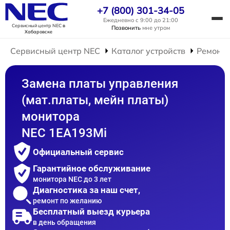
+7 (800) 301-34-05
Ежедневно с 9:00 до 21:00
Сервисный центр NEC
в
Позвонить
мне утром
Хабаровске
Сервисный центр NEC
Каталог устройств
Ремонт 
Замена платы управления
(мат.платы, мейн платы)
монитора
NEC 1EA193Mi
Официальный сервис
Гарантийное обслуживание
монитора NEC до 3 лет
Диагностика за наш счет,
ремонт по желанию
Бесплатный выезд курьера
в день обращения